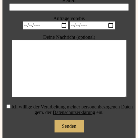
Betreff
Anfrage von/bis
Deine Nachricht (optional)
Ich willige der Verarbeitung meiner personenbezogenen Daten
gem. der
Datenschutzerklärung
ein.