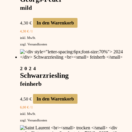
mild
In den Warenkorb
4,30
€
4,30
€
/
l
inkl. MwSt.
zzgl.
Versandkosten
2024
Schwarzriesling
feinherb
In den Warenkorb
4,50
€
6,00
€
/
l
inkl. MwSt.
zzgl.
Versandkosten