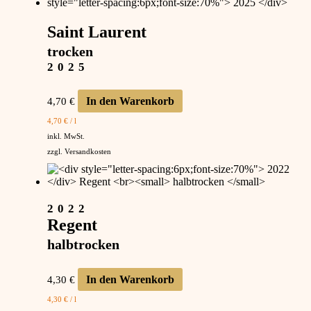
Saint Laurent
trocken
2025
In den Warenkorb
4,70
€
4,70
€
/
l
inkl. MwSt.
zzgl.
Versandkosten
2022
Regent
halbtrocken
In den Warenkorb
4,30
€
4,30
€
/
l