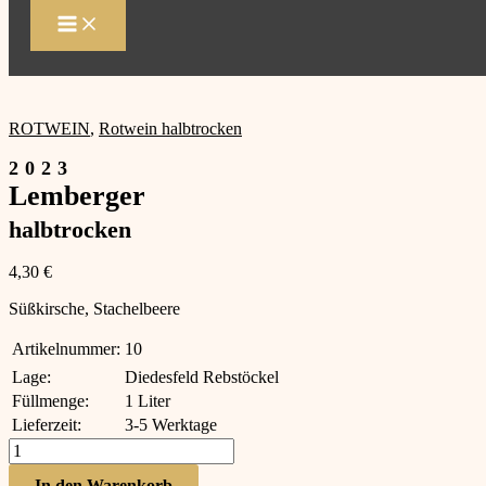
Zum
Inhalt
springen
ROTWEIN
,
Rotwein halbtrocken
2023
Lemberger
halbtrocken
4,30
€
Süßkirsche, Stachelbeere
Artikelnummer:
10
Lage:
Diedesfeld Rebstöckel
Füllmenge:
1 Liter
Lieferzeit:
3-5 Werktage
2023
Lemberger
halbtrocken
In den Warenkorb