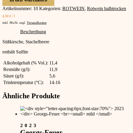
Menge
Artikelnummer:
10
Kategorien:
ROTWEIN
,
Rotwein halbtrocken
4,30
€
/
l
inkl. MwSt.
zzgl.
Versandkosten
Beschreibung
Süßkirsche, Stachelbeere
enthält Sulfite
Alkoholgehalt (% Vol.):
11,4
Restsüße (g/l):
11,9
Säure (g/l):
5,6
Trinktemperatur (°C):
14-16
Ähnliche Produkte
2023
Georgs-Feuer