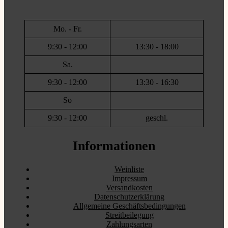
Mo. - Fr.
9:30 - 12:00
13:30 - 18:00
Sa.
9:30 - 12:00
13:30 - 16:30
So
9:30 - 12:00
geschl.
Informationen
Weinliste
Impressum
Versandkosten
Datenschutzerklärung
Allgemeine Geschäftsbedingungen
Streitbeilegung
Zahlungsarten