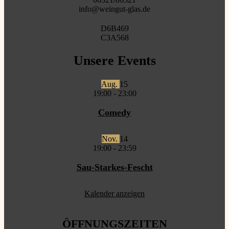
info@weingut-glas.de
D6B469
C3A568
Unsere Events
Aug.
15
19:00
-
23:00
Comedy
Nov.
14
19:00
-
23:59
Sau-Starkes-Fescht
Kalender anzeigen
ÖFFNUNGSZEITEN