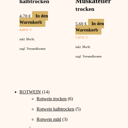
Muskateller
halbtrocken
trocken
In den
4,70
€
Warenkorb
In den
5,60
€
Warenkorb
4,60
€
/
l
7,47
€
/
l
inkl. MwSt.
inkl. MwSt.
zzgl.
Versandkosten
zzgl.
Versandkosten
1
ROTWEIN
14
4
6
Rotwein trocken
6
P
P
5
Rotwein halbtrocken
5
r
r
P
o
3
o
Rotwein mild
3
r
d
P
d