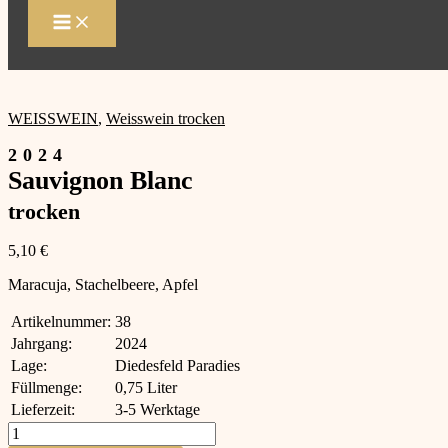
Zum
Inhalt
springen
WEISSWEIN
,
Weisswein trocken
2024
Sauvignon Blanc
trocken
5,10
€
Maracuja, Stachelbeere, Apfel
Artikelnummer:
38
Jahrgang:
2024
Lage:
Diedesfeld Paradies
Füllmenge:
0,75 Liter
Lieferzeit:
3-5 Werktage
2024
Sauvignon