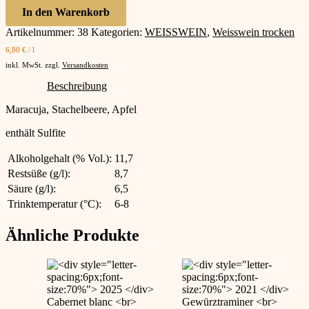
Blanc
In den Warenkorb
trocken
Artikelnummer:
38
Kategorien:
WEISSWEIN
,
Weisswein trocken
Menge
6,80
€
/
l
inkl. MwSt.
zzgl.
Versandkosten
Beschreibung
Maracuja, Stachelbeere, Apfel
enthält Sulfite
Alkoholgehalt (% Vol.):
11,7
Restsüße (g/l):
8,7
Säure (g/l):
6,5
Trinktemperatur (°C):
6-8
Ähnliche Produkte