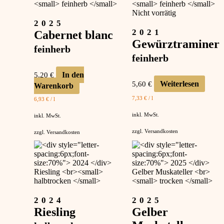
Nicht vorrätig
2025
2021
Cabernet blanc
Gewürztraminer
feinherb
feinherb
In den
5,20
€
Weiterlesen
5,60
€
Warenkorb
7,33
€
/
l
6,93
€
/
l
inkl. MwSt.
inkl. MwSt.
zzgl.
Versandkosten
zzgl.
Versandkosten
2024
2025
Riesling
Gelber